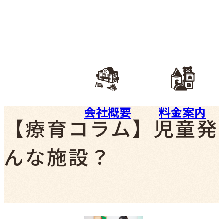
会社概要
料金案内
【療育コラム】児童発
んな施設？