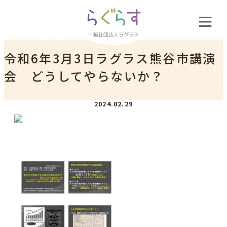
会社概要
令和6年3月3日ラグラス熊谷市講演
料金案内
会 どうしてやらないか？
お客様の声
2024.02.29
新着情報
採用案内
お問い合わせ