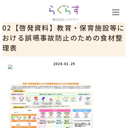
会社概要
02【啓発資料】教育・保育施設等に
おける誤嚥事故防止のための食材整
料金案内
理表
お客様の声
2026.01.29
新着情報
採用案内
お問い合わせ