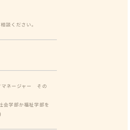
ご相談ください。
アマネージャー その
社会学部か福祉学部を
)